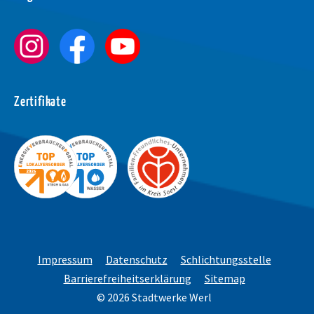
Wortabstand verg
Wortabstand verk
Zeilenabstand ve
Zertifikate
Zeilenabstand ver
Graustufen
Großer Mauszeige
Lesehilfe
Links unterstreic
Impressum
Datenschutz
Schlichtungsstelle
Animationen auss
Barrierefreiheitserklärung
Sitemap
© 2026 Stadtwerke Werl
Hoher Kontrast