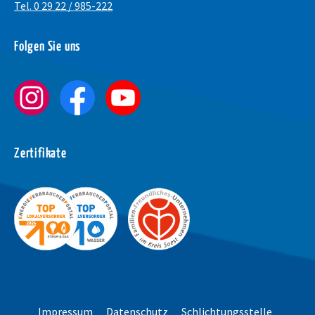
Tel. 0 29 22 / 985-222
Schrift vergrößer
Folgen Sie uns
Schrift verkleiner
Wortabstand verg
Wortabstand verk
Zeilenabstand ve
Zertifikate
Zeilenabstand ver
Graustufen
Großer Mauszeige
Lesehilfe
Links unterstreic
Impressum
Datenschutz
Schlichtungsstelle