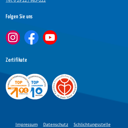
Tel. 0 29 22 / 985-222
Schrift vergrößer
Folgen Sie uns
Schrift verkleiner
Wortabstand verg
Wortabstand verk
Zeilenabstand ve
Zertifikate
Zeilenabstand ver
Graustufen
Großer Mauszeige
Lesehilfe
Links unterstreic
Impressum
Datenschutz
Schlichtungsstelle